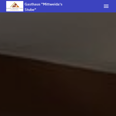
Gasthaus "Mittweida‘s
Stube"